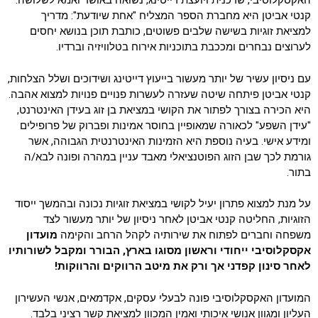
האקסקלוסיבי, שדכנית ויועצת דייטינג, נשואה באושר ואמא לשלושה.
קנטי אביטן היא מחברת הספר המצליח "אחת שיודעת": מדריך
למציאת זוגיות בשישה שלבים פשוטים, כותבת תוכן בנושא יחסים
לערוצים נבחרים ומככבת בתוכניות אירוח בטלוויזיה וברדיו.
עם ניסיון עשיר של יותר מעשור בייעוץ דייטינג ושידוכים ושלל הצלחות,
קנטי אביטן פיתחה שיטה שעזרה לעשרות פנויים פנויות למצוא אהבה.
היא הכירה בצורך לפתור את הקושי במציאת בן זוג בעידן האינטרנט,
"עידן השפע" לכאורה שמאופיין בחוסר אמינות ופברוק של פרופילים
ומידע אישי. בעיה נוספת היא הזמינות האינטרנטית הגבוהה, אשר
גורמת לכך שבן הזוג הפוטנציאלי מאבד עניין במהרה ופונה לבא/ה
בתור.
על מנת למצוא פתרון יעיל לקושי במציאת זוגיות נכונה ובהמשך ייסוד
הזוגיות, החליטה קנטי אביטן לאחר ניסיון של יותר מעשור לצד
משפחה וחברים לפתוח את שירותיה לקהל הרחב והקימה
מועדון
אקסקלוסיבי ייחודי וראשון מסוגו בארץ,
הבורר ומקבל לשורותיו
לאחר סינון קפדני אך ורק את מיטב הרווקים והרווקות!
המועדון האקסקלוסיבי פונה לבעלי עסקים, אקדמאים, אנשי העשירון
העליון ומגוון אנושי איכותי ואמין המכוון למציאת קשר רציני בלבד.