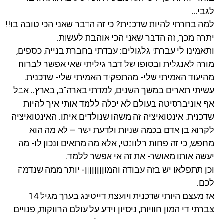
לגבי…
למה בחרתי להיות שדכנית? כי זה הדבר שאני הכי טובה בו!!
יתרה מכך, זה הדבר שאני הכי אוהבת לעשות.
ותאמינו לי עברתי גלגולים: עבדתי בחברת בנייה, כספים,
מורה לאנגלית ובסופו של דבר גיליתי שאי אפשר לברוח
מהיעוד האמיתי שלי- מהתפקיד האמיתי שלי- שדכנית.
עשיתי תארים במשך השנים, למדתי בארה"ב, בארץ.. אבל
אף אוניברסיטה בעולם לא יכלה ללמד אותי איך להיות
שדכנית. אינטואיציה זה משהו שנולדים איתו. האינטואיציה
לקרוא בן אדם בכמה שניות ולדעת ישר – לא מה הוא
מחפש, כי זה פחות רלוונטי, אלא מה מתאים ונכון לו- מה
יעשה אותו מאושר- את זה אי אפשר ללמד.
וכן תתפלאו יש בזה עבודה והמוןןןןןןןן- יותר ממה שנדמה
לכם.
אז מעצם היותי שדכנית ויועצת דייטינג בערך מגיל 14
צברתי די המון חוויות, ניסיון וידע על עולם הרווקות, פנויים