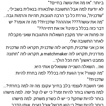
ביותר: "אז מה את עושה בחיים?"
לא יודעת למה אבל התשובה שלכאורה בנאלית בשבילי ,
"שדכנית", גוררת כל כך הרבה תגובות, תהיות והרמות גבה…
"מה את עושה???? אהההה? שדכנית?? מה זה אומר? יש
דבר כזה בכלל בימינו? אז את דתייה??"
זה פחות או יותר מקבץ השאלות והתגובות שאני מקבלת
לאחר התשובה שלי.
אז כן אני שדכנית, תקראו לזה שדכנית, תקראו לזה שדכנית
מודרנית, תקראו לזה a matchmaker, תקראו לזה "חתונה
ממבט ראשון" חח הכל הולך…
ואז… השאלה השנייה ששואלים אותי היא:
"מה קשור? איך הגעת לזה בכלל? למה בחרת להיות
שדכנית?"
ואני חושבת לעצמי בלב בחיוך עקום: מה זה למה בחרתי?…
למה מישהו בוחר להיות זמר? כי יש לו קול יפה. למה מישהו
בוחר להיות שחקן? כי יש לו כשרון משחק. למה מישהו
בוחר להיות שף? כי הוא מבשל אוכל טעים. אותו הדבר