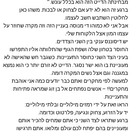
מבחינתה הדייט הזה הוא בכלל עונש.״
ברגע זה הוא לא ידע אם לצחוק או לבכות. משהו כאן
לחלוטין השתבש חשב לעצמו.
אבל אני לא כמוהו די מנוסה בעניין הזה וזה מקרה שחוזר על
עצמו המון אצל הלקוחות שלי.
יש דיסוננס ענקי בין השני הצדדים.
החוסר בטחון שלה ושפת הגוף שהתלוותה אליו התפרשו
בעיני הצד השני כחוסר התעניינות. כשגבר חש שהאישה לא
מעוניינת בו הוא ישר נסגר. הדייט לא זורם יותר כי הוא נמצא
במגננה וגם אצל נשים המקרה דומה.
למעשה לפי מחקרים ואתם כבר יודעים כמה אני אוהבת
מחקרים!! – אנשים נפתחים אל בן זוג שמראה פתיחות
והתעניינות.
הראו זאת על ידי רמזים מילוליים ובלתי מילוליים:
יד על הזרוע, צחוק ונגיעה, פלרטוט וכדומה.
ברגע שתראו לצד השני כי אתם שמחים להכיר אותם
ומעוניינים בהם יפתח לכם עולם ומלואו. אתם תרגישו