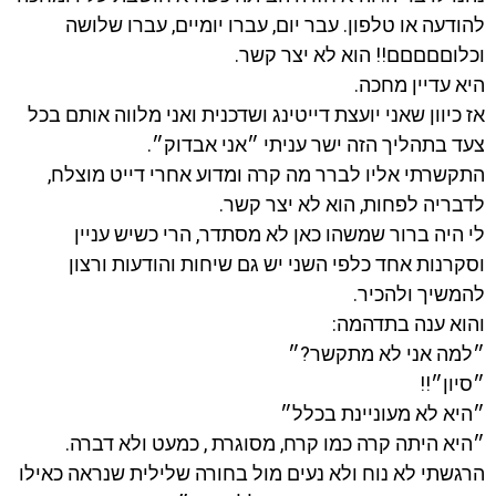
להודעה או טלפון. עבר יום, עברו יומיים, עברו שלושה
וכלוםםםםם!! הוא לא יצר קשר.
היא עדיין מחכה.
אז כיוון שאני יועצת דייטינג ושדכנית ואני מלווה אותם בכל
צעד בתהליך הזה ישר עניתי ״אני אבדוק״.
התקשרתי אליו לברר מה קרה ומדוע אחרי דייט מוצלח,
לדבריה לפחות, הוא לא יצר קשר.
לי היה ברור שמשהו כאן לא מסתדר, הרי כשיש עניין
וסקרנות אחד כלפי השני יש גם שיחות והודעות ורצון
להמשיך ולהכיר.
והוא ענה בתדהמה:
״למה אני לא מתקשר?״
״סיון״!!
״היא לא מעוניינת בכלל״
״היא היתה קרה כמו קרח, מסוגרת , כמעט ולא דברה.
הרגשתי לא נוח ולא נעים מול בחורה שלילית שנראה כאילו